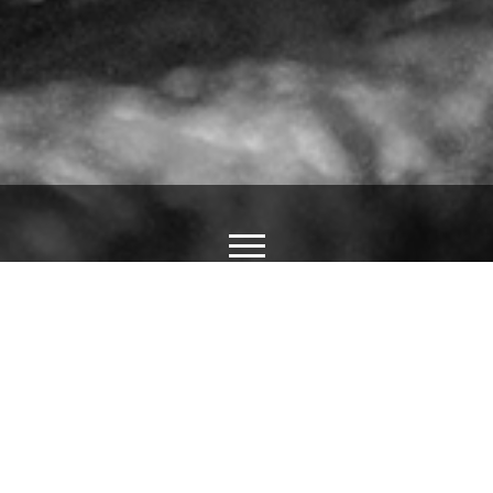
Ý NGHĨA HÌNH XĂM CÂY ĐỜI
14/01/2023