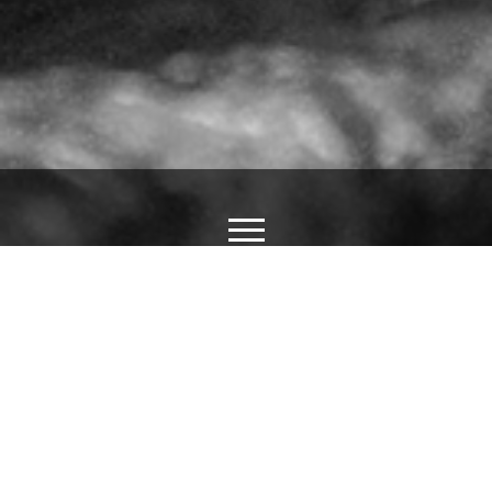
Ý NGHĨA HÌNH XĂM HANYA
15/02/2023