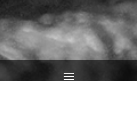
Ý NGHĨA HÌNH XĂM CÁ CHÉP
16/08/2019
Hình xăm cá chép có nhiều ý nghĩa khác nhau, nhưng tựu