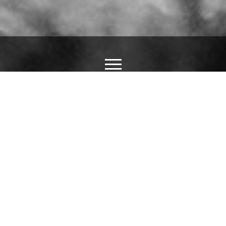
Ý NGHĨA CỦA HÌNH XĂM LA BÀN
25/08/2019
Hình Xăm La Bàn củng không còn xa lạ trong giới Xăm Hình
Nghệ Thuật.
La bàn là một phương tiện hữu dụng dành cho những
người đi rừng hoặc đi biển, xa mạc…để họ có thể xác định
được phương hướng cụ thể vậy hình xăm la bàn có ý nghĩa
như thế nào? Hãy cùng BÌNH XĂM ĐÀ NẴNG tìm hiểu xem
ý nghĩa hình xăm trong nghệ thuật xăm mình ra sao qua