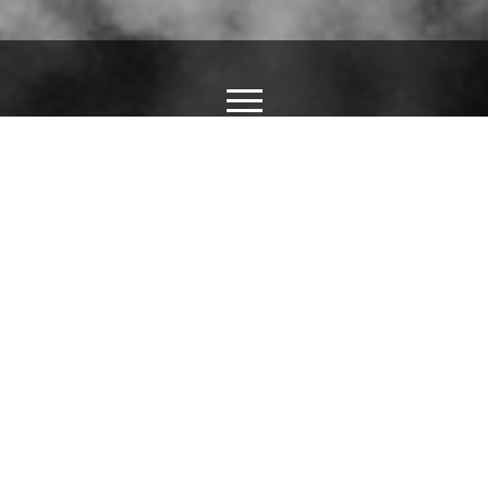
6 Ý TƯỞNG HÌNH XĂM CẶP CHO CÁC
CẶP ĐÔI CỰC ĐẸP VÀ CHẤT
25/07/2018
Với những cặp đôi thì có vô vàng cách để thể hiện tình
yêu của mình. Hiện nay, việc mặc áo đôi, đi giày đôi, nhẫn
đôi đã quá đỗi quen thuộc thì việc xăm hình giống nhau
để thể hiện tình yêu mãi mãi được nhiều bạn trẻ ưa
chuộng. Bởi lẽ hình xăm vừa khẳng định tình cảm và gia
tăng chủ quyền một cách hữu hiệu nhưng cũng đầy cá
tính. Hãy cùng xem một vài hình ảnh mà BorTattoo đã xă