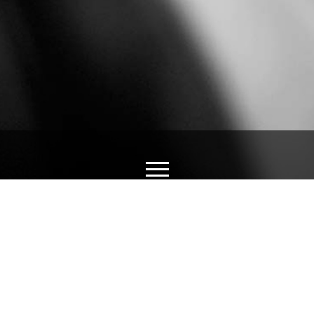
LIÊN HỆ
175 Thái Thị Bôi, Thanh Khê, TP Đà Nẵng
-
0797.999.555.